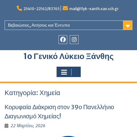
Skip
to
25410-22162/83765
mail@1lyk-xanth.xan.sch.gr
content
Βεβαιώσεις, Αιτήσεις και Έντυπα
Στοιχείο
Στοιχείο
1o Γενικό Λύκειο Ξάνθης
του
του
Μενού
Μενού
Κατηγορία:
Χημεία
Κορυφαία Διάκριση στον 39ο Πανελλήνιο
Διαγωνισμό Χημείας!
22 Μαρτίου, 2026