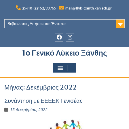
Skip
to
25410-22162/83765
mail@1lyk-xanth.xan.sch.gr
content
Βεβαιώσεις, Αιτήσεις και Έντυπα
Στοιχείο
Στοιχείο
1o Γενικό Λύκειο Ξάνθης
του
του
Μενού
Μενού
Μήνας:
Δεκέμβριος 2022
Συνάντηση με ΕΕΕΕΚ Γενισέας
15 Δεκεμβρίου, 2022