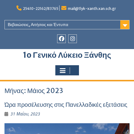
Skip
to
25410-22162/83765
mail@1lyk-xanth.xan.sch.gr
content
Βεβαιώσεις, Αιτήσεις και Έντυπα
Στοιχείο
Στοιχείο
1o Γενικό Λύκειο Ξάνθης
του
του
Μενού
Μενού
Μήνας:
Μάιος 2023
Ώρα προσέλευσης στις Πανελλαδικές εξετάσεις
31 Μαΐου, 2023