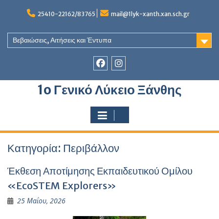
Skip
to
25410-22162/83765
mail@1lyk-xanth.xan.sch.gr
content
Βεβαιώσεις, Αιτήσεις και Έντυπα
Στοιχείο
Στοιχείο
1o Γενικό Λύκειο Ξάνθης
του
του
Μενού
Μενού
Κατηγορία:
Περιβάλλον
Έκθεση Αποτίμησης Εκπαιδευτικού Ομίλου
«EcoSTEM Explorers»
25 Μαΐου, 2026