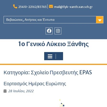
Skip
to
25410-22162/83765
mail@1lyk-xanth.xan.sch.gr
content
Βεβαιώσεις, Αιτήσεις και Έντυπα
Στοιχείο
Στοιχείο
1o Γενικό Λύκειο Ξάνθης
του
του
Μενού
Μενού
Κατηγορία:
Σχολείο Πρεσβευτής EPAS
Εορτασμός Ημέρας Ευρώπης
28 Ιουλίου, 2022