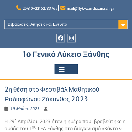
Skip
to
25410-22162/83765
mail@1lyk-xanth.xan.sch.gr
content
Βεβαιώσεις, Αιτήσεις και Έντυπα
Στοιχείο
Στοιχείο
1o Γενικό Λύκειο Ξάνθης
του
του
Μενού
Μενού
2η θέση στο Φεστιβάλ Μαθητικού
Ραδιοφώνου Ζάκυνθος 2023
19 Μαΐου, 2023
η
Η 29
Απριλίου 2023 ήταν η ημέρα που βραβεύτηκε η
ου
ομάδα του 1
ΓΕΛ Ξάνθης στο διαγωνισμό «Κάντο ν’