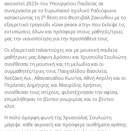
ακουστεί 2023» του Υπουργείου Παιδείας σε
συνεργασία με το Ευρωπαϊκό σχολικό Ραδιόφωνο
η
κατακτώντας τη 2
θέση στο Φεστιβάλ Ζακύνθου με το
εξαιρετικό τραγούδι «Give peace a try» που έκλεψε τις
εντυπώσεις όλων και πρόσφερε στους μαθητές/τριες
μας την ικανοποίηση για την προσπάθεια τους.
Οι εξαιρετικά ταλαντούχες και με μουσική παιδεία
μαθήτριες μας Δάφνη Δρόσου και Χρυσούλα Σουλιώτη
συνέθεσαν τη μουσική και τη μελωδία και οι
συμμαθητές/τριες τους Πασχαλίδου Βασιλεία,
Χατζάκη Αικ., Αθανασιάδου Κων/να, Αθνή Απρίλη και οι
Περλεπές Δημήτρης και Μαυρίδης Χρήστος
συνέθεσαν τους στίχους, φιλοτέχνησαν την αφίσα,
επιμελήθηκαν το βίντεο γνωριμίας και το βίντεο
κλιπ.
Η πολύ όμορφη φωνή της Χρυσούλας Σουλιώτη
μάγεψε κάθε ακροατή και πρόσφερε αισθήματα αγάπης