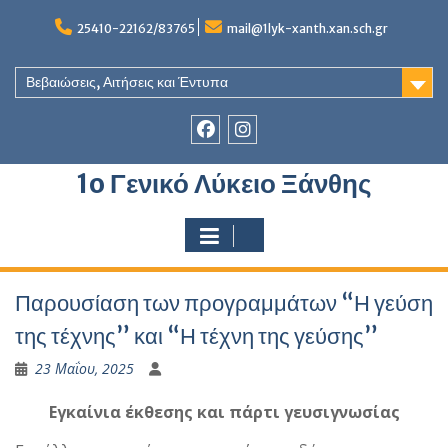
Skip
to
25410-22162/83765
mail@1lyk-xanth.xan.sch.gr
content
Βεβαιώσεις, Αιτήσεις και Έντυπα
Στοιχείο
Στοιχείο
1o Γενικό Λύκειο Ξάνθης
του
του
Μενού
Μενού
Παρουσίαση των προγραμμάτων “Η γεύση
της τέχνης” και “Η τέχνη της γεύσης”
23 Μαΐου, 2025
Εγκαίνια έκθεσης και πάρτι γευσιγνωσίας