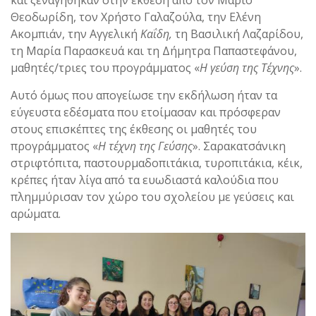
και ξεναγήθηκαν στην έκθεση από τον Μάριο
Θεοδωρίδη, τον Χρήστο Γαλαζούλα, την Ελένη
Ακομπιάν, την Αγγελική
Καΐδη,
τη Βασιλική Λαζαρίδου,
τη Μαρία Παρασκευά και τη Δήμητρα Παπαστεφάνου,
μαθητές/τριες του προγράμματος «
Η γεύση της Τέχνης
».
Αυτό όμως που απογείωσε την εκδήλωση ήταν τα
εύγευστα εδέσματα που ετοίμασαν και πρόσφεραν
στους επισκέπτες της έκθεσης οι μαθητές του
προγράμματος «
Η τέχνη της Γεύσης
». Σαρακατσάνικη
στριφτόπιτα, παστουρμαδοπιτάκια, τυροπιτάκια, κέικ,
κρέπες ήταν λίγα από τα ευωδιαστά καλούδια που
πλημμύρισαν τον χώρο του σχολείου με γεύσεις και
αρώματα.