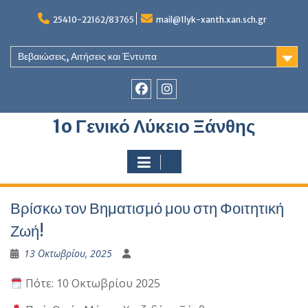
Skip
to
25410-22162/83765
mail@1lyk-xanth.xan.sch.gr
content
Βεβαιώσεις, Αιτήσεις και Έντυπα
Στοιχείο
Στοιχείο
1o Γενικό Λύκειο Ξάνθης
του
του
Μενού
Μενού
Βρίσκω τον Βηματισμό μου στη Φοιτητική
Ζωή!
13 Οκτωβρίου, 2025
Πότε: 10 Οκτωβρίου 2025