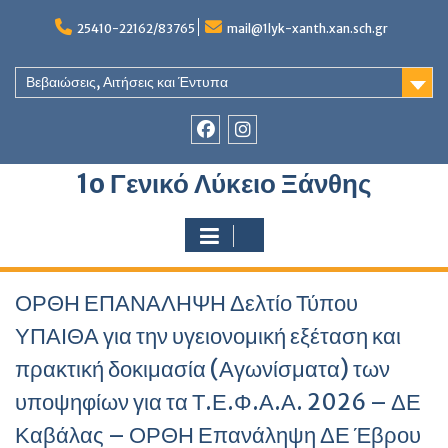
Skip
to
25410-22162/83765
mail@1lyk-xanth.xan.sch.gr
content
Βεβαιώσεις, Αιτήσεις και Έντυπα
Στοιχείο
Στοιχείο
1o Γενικό Λύκειο Ξάνθης
του
του
Μενού
Μενού
ΟΡΘΗ ΕΠΑΝΑΛΗΨΗ Δελτίο Τύπου
ΥΠΑΙΘΑ για την υγειονομική εξέταση και
πρακτική δοκιμασία (Αγωνίσματα) των
υποψηφίων για τα Τ.Ε.Φ.Α.Α. 2026 – ΔΕ
Καβάλας – ΟΡΘΗ Επανάληψη ΔΕ Έβρου