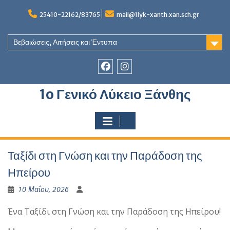
Skip
to
25410-22162/83765
mail@1lyk-xanth.xan.sch.gr
content
Βεβαιώσεις, Αιτήσεις και Έντυπα
Στοιχείο
Στοιχείο
1o Γενικό Λύκειο Ξάνθης
του
του
Μενού
Μενού
Ταξίδι στη Γνώση και την Παράδοση της
Ηπείρου
10 Μαΐου, 2026
Ένα Ταξίδι στη Γνώση και την Παράδοση της Ηπείρου!