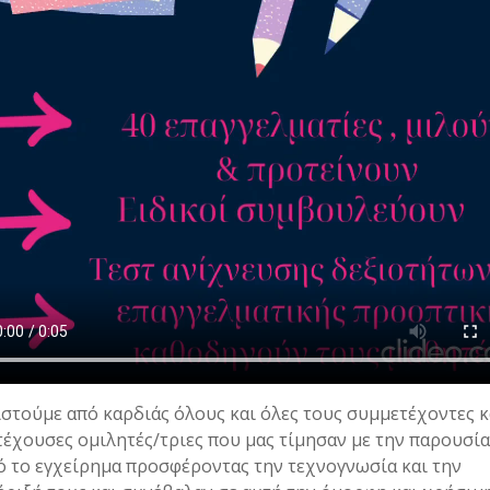
στούμε από καρδιάς όλους και όλες τους συμμετέχοντες κα
έχουσες ομιλητές/τριες που μας τίμησαν με την παρουσία
ό το εγχείρημα προσφέροντας την τεχνογνωσία και την