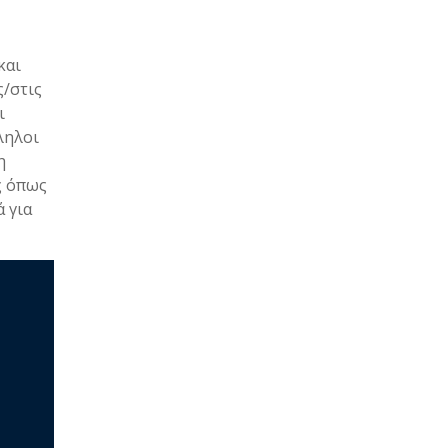
και
ς/στις
ι
ληλοι
η
ς όπως
 για