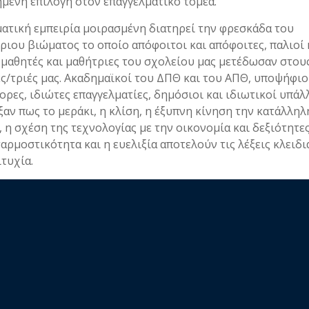
μένη επιλογή στον επαγγελματικό τομέα.
ατική εμπειρία μοιρασμένη διατηρεί την φρεσκάδα του
ριου βιώματος το οποίο απόφοιτοι και απόφοιτες, παλιοί 
 μαθητές και μαθήτριες του σχολείου μας μετέδωσαν στου
ς/τριές μας. Ακαδημαϊκοί του ΔΠΘ και του ΑΠΘ, υποψήφιο
ορες, ιδιώτες επαγγελματίες, δημόσιοι και ιδιωτικοί υπάλ
ξαν πως το μεράκι, η κλίση, η έξυπνη κίνηση την κατάλληλ
, η σχέση της τεχνολογίας με την οικονομία και δεξιότητε
αρμοστικότητα και η ευελιξία αποτελούν τις λέξεις κλειδιά
ιτυχία.