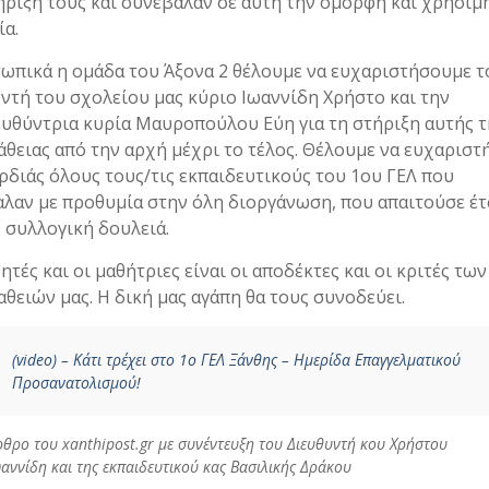
ριξή τους και συνέβαλαν σε αυτή την όμορφη και χρήσιμ
ρία.
ικά η ομάδα του Άξονα 2 θέλουμε να ευχαριστήσουμε τ
ντή του σχολείου μας κύριο Ιωαννίδη Χρήστο και την
υθύντρια κυρία Μαυροπούλου Εύη για τη στήριξη αυτής τ
θειας από την αρχή μέχρι το τέλος. Θέλουμε να ευχαρισ
ρδιάς όλους τους/τις εκπαιδευτικούς του 1ου ΓΕΛ που
λαν με προθυμία στην όλη διοργάνωση, που απαιτούσε έτσ
 συλλογική δουλειά.
ητές και οι μαθήτριες είναι οι αποδέκτες και οι κριτές των
θειών μας. Η δική μας αγάπη θα τους συνοδεύει.
(video) – Κάτι τρέχει στο 1ο ΓΕΛ Ξάνθης – Ημερίδα Επαγγελματικού
Προσανατολισμού!
θρο του xanthipost.gr με συνέντευξη του Διευθυντή κου Χρήστου
αννίδη και της εκπαιδευτικού κας Βασιλικής Δράκου