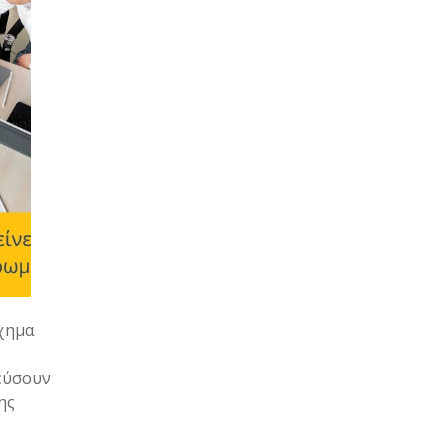
ίχημα
δεύσουν
ης