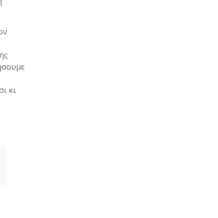
η
ον
ης
τήσουμε
ι κι