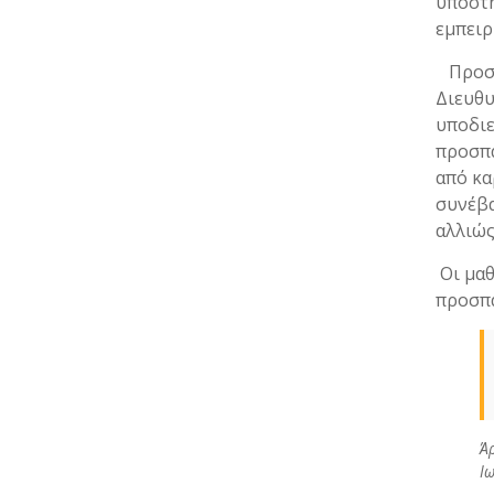
υποστή
εμπει
Προσωπ
Διευθυ
υποδιε
προσπά
από κα
συνέβα
αλλιώς
Οι μαθ
προσπα
Άρ
Ιω