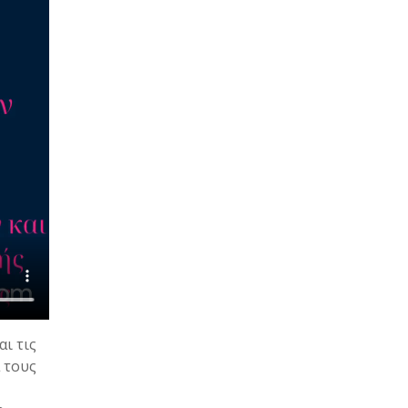
ι τις
 τους