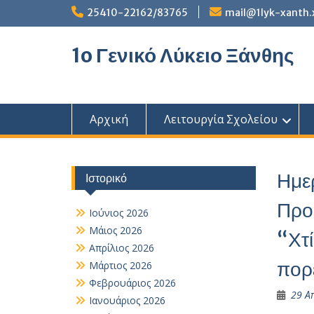
Skip
25410-22162/83765
mail@1lyk-xanth.
to
content
1o Γενικό Λύκειο Ξάνθης
Αρχική
Λειτουργία Σχολείου
Ημε
Ιστορικό
Προ
Ιούνιος 2026
Μάιος 2026
“Χτί
Απρίλιος 2026
πορ
Μάρτιος 2026
Φεβρουάριος 2026
29 Α
Ιανουάριος 2026