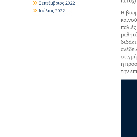
πετυχη
Σεπτέμβριος 2022
Ιούλιος 2022
Η βιωμ
καινού
παλιές
μαθητέ
διδάκτ
ανέδει
στιγμή
η προσ
την επ