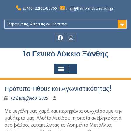
Skip
to
25410-22162/83765
mail@1lyk-xanth.xan.sch.gr
content
Βεβαιώσεις, Αιτήσεις και Έντυπα
Στοιχείο
Στοιχείο
1o Γενικό Λύκειο Ξάνθης
του
του
Μενού
Μενού
Πρότυπο Ήθους και Αγωνιστικότητας!
12 Δεκεμβρίου, 2025
Με μεγάλη μας χαρά και περηφάνια συγχαίρουμε την
μαθήτριά μας, Αλεξία Αετίδου, η οποία ανέβηκε ξανά
στο βάθρο, κατακτώντας το Ασημένιο Μετάλλιο.